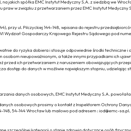
ad, na jakich spółka EMC Instytut Medyczny S.A. z siedzibą we Wroc
u praw w związku z przetwarzaniem przez EMC Instytut Medyczny 
44), przy ul. Pilczyckiej 144-148, wpisana do rejestru przedsięb
, VI Wydział Gospodarczy Krajowego Rejestru Sądowego pod num
kwatnie do ryzyka dobiera i stosuje odpowiednie środki techniczne
 osobom nieupoważnionym, a także innymi przypadkami ich ujawnie
eż przed ich przetwarzaniem z naruszeniem obowiązujących przepi
za dostęp do danych w możliwie największym stopniu, udzielając s
twarzania danych osobowych, EMC Instytut Medyczny S.A. powołał
danych osobowych prosimy o kontakt z Inspektorem Ochrony Dan
144-148, 54-144 Wrocław lub mailowo pod adresem : iod@emc-sa.pl.
ane szczególnej kategorii o stanie zdrowia dotyczące osób fizyczn