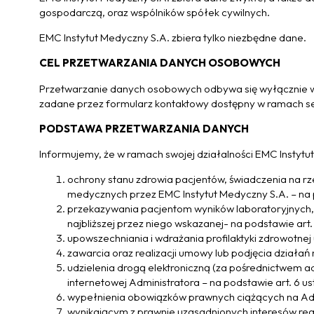
gospodarczą, oraz wspólników spółek cywilnych.
EMC Instytut Medyczny S.A. zbiera tylko niezbędne dane.
CEL PRZETWARZANIA DANYCH OSOBOWYCH
Przetwarzanie danych osobowych odbywa się wyłącznie w 
zadane przez formularz kontaktowy dostępny w ramach s
PODSTAWA PRZETWARZANIA DANYCH
Informujemy, że w ramach swojej działalności EMC Instyt
ochrony stanu zdrowia pacjentów, świadczenia na rze
medycznych przez EMC Instytut Medyczny S.A. – na podst
przekazywania pacjentom wyników laboratoryjnych, u
najbliższej przez niego wskazanej- na podstawie art. 9 u
upowszechniania i wdrażania profilaktyki zdrowotnej uk
zawarcia oraz realizacji umowy lub podjęcia działań 
udzielenia drogą elektroniczną (za pośrednictwem a
internetowej Administratora – na podstawie art. 6 ust.
wypełnienia obowiązków prawnych ciążących na Admin
wynikającym z prawnie uzasadnionych interesów real