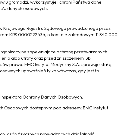
ławiu gromadzi, wykorzystuje i chroni Państwa dane
S.A. danych osobowych.
iorców Krajowego Rejestru Sądowego prowadzonego przez
erem KRS 0000222636, o kapitale zakładowym 11 340 000
 i organizacyjne zapewniające ochronę przetwarzanych
nia albo utraty oraz przed zniszczeniem lub
sów prawa. EMC Instytut Medyczny S.A. sprawuje stałą
tosownych upoważnień tylko wówczas, gdy jest to
a Inspektora Ochrony Danych Osobowych.
ych Osobowych dostępnym pod adresem: EMC Instytut
ych, osób fizycznych prowadzących działalność