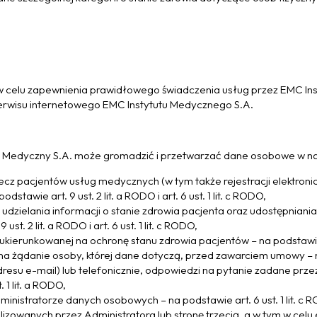
celu zapewnienia prawidłowego świadczenia usług przez EMC Insty
erwisu internetowego EMC Instytutu Medycznego S.A.
ut Medyczny S.A. może gromadzić i przetwarzać dane osobowe w n
cz pacjentów usług medycznych (w tym także rejestracji elektronic
awie art. 9 ust. 2 lit. a RODO i art. 6 ust. 1 lit. c RODO,
dzielania informacji o stanie zdrowia pacjenta oraz udostępnian
st. 2 lit. a RODO i art. 6 ust. 1 lit. c RODO,
ierunkowanej na ochronę stanu zdrowia pacjentów – na podstawie art. 
na żądanie osoby, której dane dotyczą, przed zawarciem umowy – na 
dresu e-mail) lub telefonicznie, odpowiedzi na pytanie zadane prz
 1 lit. a RODO,
istratorze danych osobowych – na podstawie art. 6 ust. 1 lit. c 
izowanych przez Administratora lub stronę trzecią, a w tym w celu