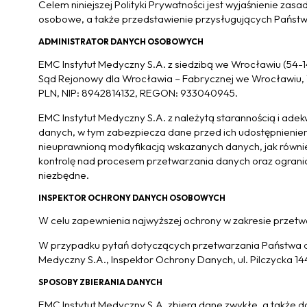
Celem niniejszej Polityki Prywatności jest wyjaśnienie zas
osobowe, a także przedstawienie przysługujących Państw
ADMINISTRATOR DANYCH OSOBOWYCH
EMC Instytut Medyczny S.A. z siedzibą we Wrocławiu (54-1
Sąd Rejonowy dla Wrocławia – Fabrycznej we Wrocławiu
PLN, NIP: 8942814132, REGON: 933040945.
EMC Instytut Medyczny S.A. z należytą starannością i ade
danych, w tym zabezpiecza dane przed ich udostępnieniem
nieuprawnioną modyfikacją wskazanych danych, jak równi
kontrolę nad procesem przetwarzania danych oraz ogranic
niezbędne.
INSPEKTOR OCHRONY DANYCH OSOBOWYCH
W celu zapewnienia najwyższej ochrony w zakresie prze
W przypadku pytań dotyczących przetwarzania Państwa 
Medyczny S.A., Inspektor Ochrony Danych, ul. Pilczycka 
SPOSOBY ZBIERANIA DANYCH
EMC Instytut Medyczny S.A. zbiera dane zwykłe, a także d