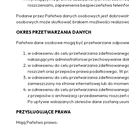
roszczeniami, zapewnienia bezpieczeństwa teleinforma
Podanie przez Państwa danych osobowych jest dobrowolne
osobowych może skutkować brakiem możliwości realizowan
OKRES PRZETWARZANIA DANYCH
Państwa dane osobowe mogą być przetwarzane odpowiedn
w odniesieniu do celu przetwarzania zdefiniowanego
nakazującymi administratorowi przechowywanie do
w odniesieniu do celu przetwarzania zdefiniowanego w
roszczeń oraz przepisów prawa podatkowego. W prz
w odniesieniu do celu przetwarzania zdefiniowanego
zamieszczony na stronie internetowej lub do mome
w odniesieniu do celu przetwarzania zdefiniowanego w
z przepisów o archiwizacji i przedawnieniu roszcz
Po upływie wskazanych okresów dane zostaną usuni
PRZYSŁUGUJĄCE PRAWA
Mają Państwo prawo: