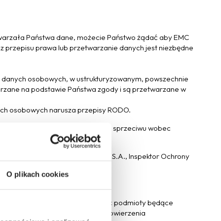
etwarzała Państwa dane, możecie Państwo żądać aby EMC
 z przepisu prawa lub przetwarzanie danych jest niezbędne
ch danych osobowych, w ustrukturyzowanym, powszechnie
rzane na podstawie Państwa zgody i są przetwarzane w
nych osobowych narusza przepisy RODO.
, przysługuje prawo do wniesienia sprzeciwu wobec
adresem: EMC Instytut Medyczny S.A., Inspektor Ochrony
O plikach cookies
iorcami Państwa danych mogą być podmioty będące
y usług IT na podstawie umowy powierzenia