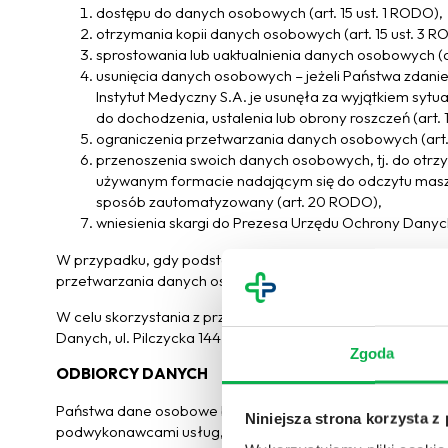
dostępu do danych osobowych (art. 15 ust. 1 RODO),
otrzymania kopii danych osobowych (art. 15 ust. 3 R
sprostowania lub uaktualnienia danych osobowych (a
usunięcia danych osobowych – jeżeli Państwa zdan
Instytut Medyczny S.A. je usunęła za wyjątkiem syt
do dochodzenia, ustalenia lub obrony roszczeń (art.
ograniczenia przetwarzania danych osobowych (art
przenoszenia swoich danych osobowych, tj. do otr
używanym formacie nadającym się do odczytu masz
sposób zautomatyzowany (art. 20 RODO),
wniesienia skargi do Prezesa Urzędu Ochrony Dany
W przypadku, gdy podstawą przetwarzania danych osobowy
przetwarzania danych osobowych (art. 21 RODO).
W celu skorzystania z przysługujących praw, należy kon
Danych, ul. Pilczycka 144-148, 54-144 Wrocław lub mailo
Zgoda
ODBIORCY DANYCH
Państwa dane osobowe będą przetwarzane wyłącznie prz
Niniejsza strona korzysta z
podwykonawcami usług, z którymi EMC Instytut Medyczny 