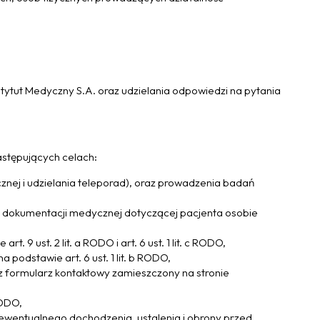
tut Medyczny S.A. oraz udzielania odpowiedzi na pytania
astępujących celach:
znej i udzielania teleporad), oraz prowadzenia badań
ia dokumentacji medycznej dotyczącej pacjenta osobie
9 ust. 2 lit. a RODO i art. 6 ust. 1 lit. c RODO,
podstawie art. 6 ust. 1 lit. b RODO,
ez formularz kontaktowy zamieszczony na stronie
RODO,
 ewentualnego dochodzenia, ustalenia i obrony przed