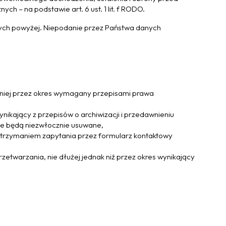
h – na podstawie art. 6 ust. 1 lit. f RODO.
nych powyżej. Niepodanie przez Państwa danych
óźniej przez okres wymagany przepisami prawa
ynikający z przepisów o archiwizacji i przedawnieniu
we będą niezwłocznie usuwane,
 otrzymaniem zapytania przez formularz kontaktowy
rzetwarzania, nie dłużej jednak niż przez okres wynikający