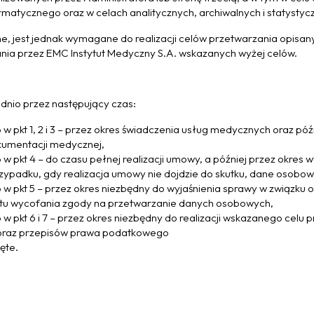
tycznego oraz w celach analitycznych, archiwalnych i statystycznyc
, jest jednak wymagane do realizacji celów przetwarzania opisa
ia przez EMC Instytut Medyczny S.A. wskazanych wyżej celów.
io przez następujący czas:
 w pkt 1, 2 i 3 – przez okres świadczenia usług medycznych oraz p
kumentacji medycznej,
 pkt 4 – do czasu pełnej realizacji umowy, a później przez okres w
ypadku, gdy realizacja umowy nie dojdzie do skutku, dane osobo
 w pkt 5 – przez okres niezbędny do wyjaśnienia sprawy w związku
ntu wycofania zgody na przetwarzanie danych osobowych,
 pkt 6 i 7 – przez okres niezbędny do realizacji wskazanego celu p
eń oraz przepisów prawa podatkowego
ęte.