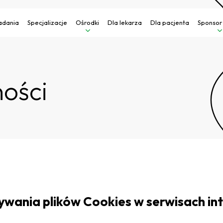
adania
Specjalizacje
Ośrodki
Dla lekarza
Dla pacjenta
Sponsor
ności
tywania plików Cookies w serwisach 