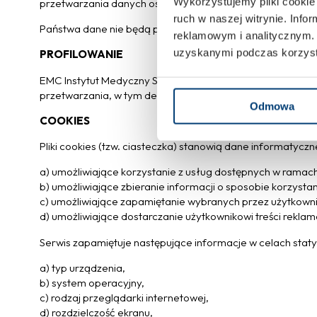
Wykorzystujemy pliki cookie 
przetwarzania danych osobowych.
ruch w naszej witrynie. Inf
Państwa dane nie będą przekazywane do państw trzecich 
reklamowym i analitycznym. 
uzyskanymi podczas korzysta
PROFILOWANIE
EMC Instytut Medyczny S.A. nie podejmuje decyzji, które
przetwarzania, w tym decyzji będących wynikiem profilowa
Odmowa
COOKIES
Pliki cookies (tzw. ciasteczka) stanowią dane informatyc
a) umożliwiające korzystanie z usług dostępnych w ramach 
b) umożliwiające zbieranie informacji o sposobie korzystan
c) umożliwiające zapamiętanie wybranych przez użytkownika
d) umożliwiające dostarczanie użytkownikowi treści rekl
Serwis zapamiętuje następujące informacje w celach stat
a) typ urządzenia,
b) system operacyjny,
c) rodzaj przeglądarki internetowej,
d) rozdzielczość ekranu,