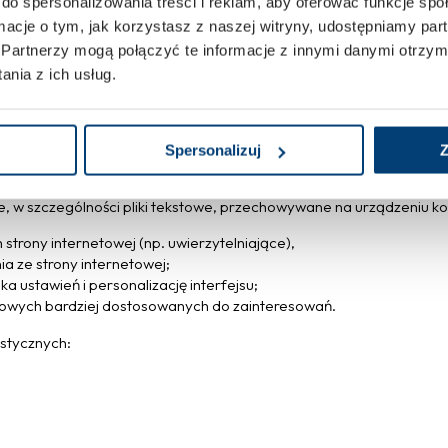
do spersonalizowania treści i reklam, aby oferować funkcje sp
ormacje o tym, jak korzystasz z naszej witryny, udostępniamy p
i organizacji międzynarodowych.
Partnerzy mogą połączyć te informacje z innymi danymi otrzym
nia z ich usług.
 mają skutek prawny dla Państwa lub które wpływają na Państwa w
nia.
Spersonalizuj
Z
zne, w szczególności pliki tekstowe, przechowywane na urządzeniu 
strony internetowej (np. uwierzytelniające),
ia ze strony internetowej;
 ustawień i personalizację interfejsu;
amowych bardziej dostosowanych do zainteresowań.
ystycznych: