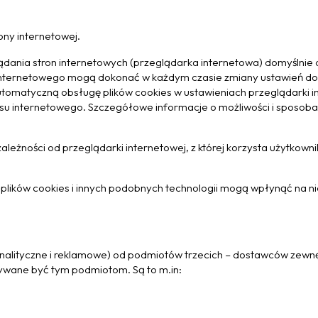
ony internetowej.
ania stron internetowych (przeglądarka internetowa) domyślnie
internetowego mogą dokonać w każdym czasie zmiany ustawień dot
automatyczną obsługę plików cookies w ustawieniach przeglądarki
isu internetowego. Szczegółowe informacje o możliwości i sposoba
leżności od przeglądarki internetowej, z której korzysta użytkowni
plików cookies i innych podobnych technologii mogą wpłynąć na nie
analityczne i reklamowe) od podmiotów trzecich – dostawców zew
ywane być tym podmiotom. Są to m.in: