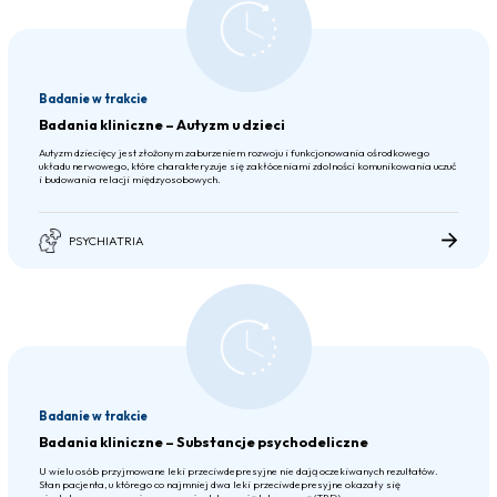
Badanie w trakcie
Badania kliniczne – Autyzm u dzieci
Autyzm dziecięcy jest złożonym zaburzeniem rozwoju i funkcjonowania ośrodkowego
układu nerwowego, które charakteryzuje się zakłóceniami zdolności komunikowania uczuć
i budowania relacji międzyosobowych.
PSYCHIATRIA
Badanie w trakcie
Badania kliniczne – Substancje psychodeliczne
U wielu osób przyjmowane leki przeciwdepresyjne nie dają oczekiwanych rezultatów.
Stan pacjenta, u którego co najmniej dwa leki przeciwdepresyjne okazały się