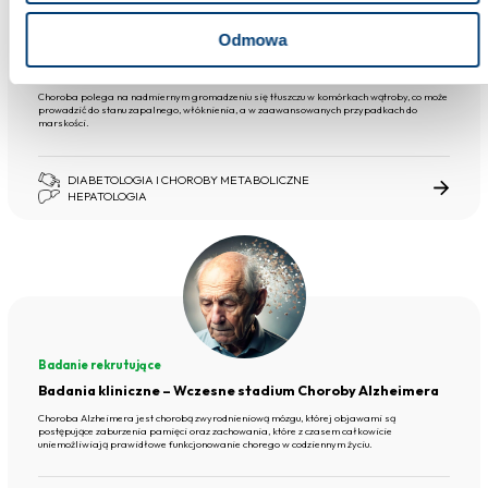
Badanie rekrutujące
Odmowa
Badania kliniczne – Stłuszczeniowa choroba wątroby
związana z zaburzeniami metabolicznymi
Choroba polega na nadmiernym gromadzeniu się tłuszczu w komórkach wątroby, co może
prowadzić do stanu zapalnego, włóknienia, a w zaawansowanych przypadkach do
marskości.
DIABETOLOGIA I CHOROBY METABOLICZNE
HEPATOLOGIA
Badanie rekrutujące
Badania kliniczne – Wczesne stadium Choroby Alzheimera
Choroba Alzheimera jest chorobą zwyrodnieniową mózgu, której objawami są
postępujące zaburzenia pamięci oraz zachowania, które z czasem całkowicie
uniemożliwiają prawidłowe funkcjonowanie chorego w codziennym życiu.