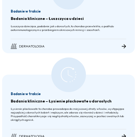
Badanie w trakcie
Badania kliniczne – Łuszczyca u dzieci
Łuszczyca dziecięca, podobnie jak u dorosłych, to choroba przewlekła, o podłożu
autoimmunologicznym z przebiegiem okresowych remisji i zaostrzeń.
DERMATOLOGIA
Badanie w trakcie
Badania kliniczne – Łysienie plackowate u dorosłych
Łysienie plackowate to choroba prowadząca do miejscowej utraty włosów, występująca
najczęściej u dorosłych kobiet i mężczyzn, ale zdarza się również u dzieci i młodzieży.
Przypadłość charakteryzuje się nagłą utratą włosów, zazwyczaj w postaci owalnych lub
okrągłych ognisk.
DERMATOLOGIA