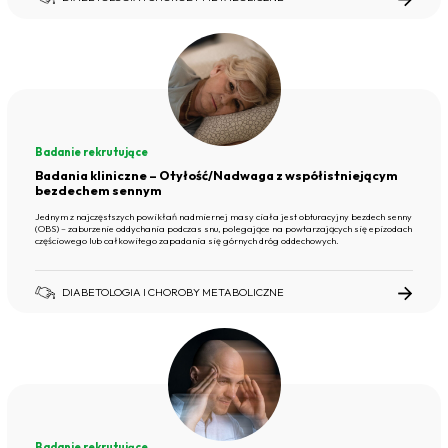
Badanie rekrutujące
Badania kliniczne – Otyłość/Nadwaga z współistniejącym
bezdechem sennym
Jednym z najczęstszych powikłań nadmiernej masy ciała jest obturacyjny bezdech senny
(OBS) – zaburzenie oddychania podczas snu, polegające na powtarzających się epizodach
częściowego lub całkowitego zapadania się górnych dróg oddechowych.
DIABETOLOGIA I CHOROBY METABOLICZNE
Badanie rekrutujące