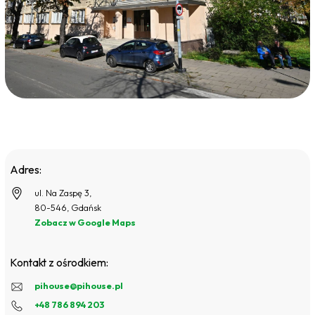
Adres:
ul. Na Zaspę 3,
80-546, Gdańsk
Zobacz w Google Maps
Kontakt z ośrodkiem:
pihouse@pihouse.pl
+48 786 894 203