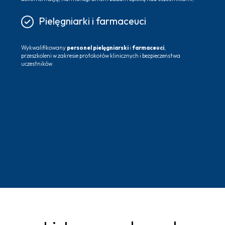
Pielęgniarki i farmaceuci
Wykwalifikowany
personel pielęgniarski
i
farmaceuci
,
przeszkoleni w zakresie protokołów klinicznych i bezpieczeństwa
uczestników.