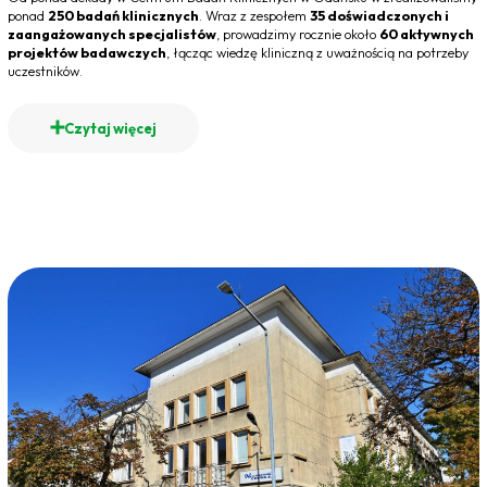
ponad
250 badań klinicznych
. Wraz z zespołem
35 doświadczonych i
zaangażowanych specjalistów
, prowadzimy rocznie około
60 aktywnych
projektów badawczych
, łącząc wiedzę kliniczną z uważnością na potrzeby
uczestników.
Czytaj więcej