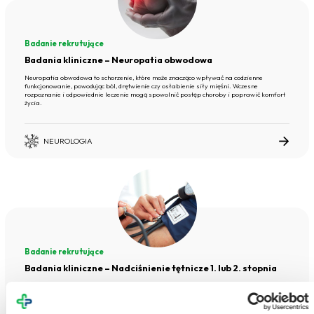
Badanie rekrutujące
Badania kliniczne – Neuropatia obwodowa
Neuropatia obwodowa to schorzenie, które może znacząco wpływać na codzienne
funkcjonowanie, powodując ból, drętwienie czy osłabienie siły mięśni. Wczesne
rozpoznanie i odpowiednie leczenie mogą spowolnić postęp choroby i poprawić komfort
życia.
NEUROLOGIA
Badanie rekrutujące
Badania kliniczne – Nadciśnienie tętnicze 1. lub 2. stopnia
Podwyższone ciśnienie krwi to częsty problem zdrowotny, który może przez długi czas nie
dawać objawów, a mimo to zwiększa ryzyko poważnych chorób serca, mózgu i nerek.
Wczesne wykrycie i odpowiednia kontrola nadciśnienia pozwalają znacznie zmniejszyć to
ryzyko.