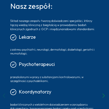
Nasz zespół:
Skład naszego zespołu tworzą doświadczeni specjaliści, którzy
łączą wiedzę kliniczną z biegłością w prowadzeniu badań
klinicznych zgodnych z GCP i międzynarodowymi standardami.
Lekarze
z zakresu psychiatrii, neurologii, dermatologii, diabetologii, geriatrii i
reumatologii;
Psychoterapeuci
przeszkolonymi w pracy z substancjami kontrolowanymi, w
szczególności z psychodelikami;
Koordynatorzy
badań klinicznych z wieloletnim doświadczeniem w zarządzaniu
dokumentacją, harmonogramem badań i opieką nad uczestnikami;