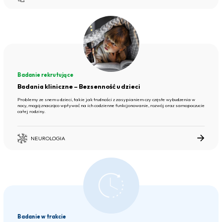
Badanie rekrutujące
Badania kliniczne – Bezsenność u dzieci
Problemy ze snem u dzieci, takie jak trudności z zasypianiem czy częste wybudzenia w
nocy, mogą znacząco wpływać na ich codzienne funkcjonowanie, rozwój oraz samopoczucie
całej rodziny.
NEUROLOGIA
Badanie w trakcie