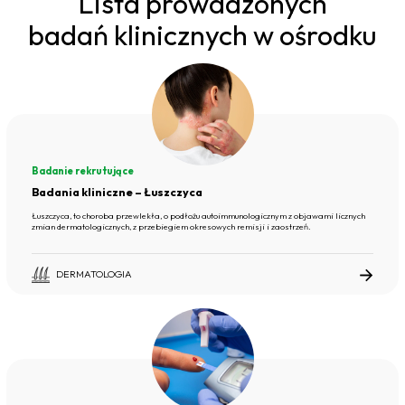
Lista prowadzonych
badań klinicznych w ośrodku
Badanie rekrutujące
Badania kliniczne – Łuszczyca
Łuszczyca, to choroba przewlekła, o podłożu autoimmunologicznym z objawami licznych
zmian dermatologicznych, z przebiegiem okresowych remisji i zaostrzeń.
DERMATOLOGIA