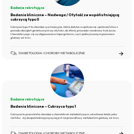
Badanie rekrutujące
Badania kliniczne – Nadwaga / Otyłość ze współistniejącą
cukrzycą typu II
Cukrzyca typu II to choroba cywilizacyjna, która dotyka współczesne społeczeństwo z
powodu obciążeń genetycznych czy otyłości, do której prowadzi niezdrowy tryb życia.
Charakteryzuje się występowaniem hiperglikemii, czyli podwyższonym poziomem
glukozy we krwi.
DIABETOLOGIA I CHOROBY METABOLICZNE
Badanie rekrutujące
Badania kliniczne – Cukrzyca typu 1
Cukrzyca to przewlekła choroba o charakterze metabolicznym, określana także jako
mellitus. Jej bezpośrednią przyczyną jest nieprawidłowy metabolizm glukozy we krwi.
DIABETOLOGIA I CHOROBY METABOLICZNE