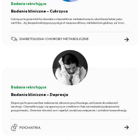
Badanie rekrutujące
Badania kliniczne – Cukrzyca
Cukrzyca to przewlekła choroba o charakterze metabolicznym, określana także jako
mellitus. Jej bezpośrednią przyczyną jest nieprawidłowy metabolizm glukozy we krwi.
DIABETOLOGIA I CHOROBY METABOLICZNE
Badanie rekrutujące
Badania kliniczne – Depresja
Depresja to powszechne zaburzenie zdrowia psychicznego, zaliczane do zaburzeń
nastroju. Charakteryzuje się uporczywym smutkiem i/lub niemożnością odczuwania
przyjemności. Zmienia również sen i apetyt, zwiększa zmęczenie i osłabia koncentrację.
PSYCHIATRIA