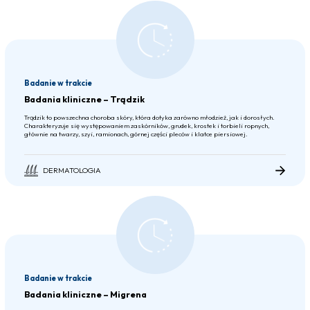
Badanie w trakcie
Badania kliniczne – Trądzik
Trądzik to powszechna choroba skóry, która dotyka zarówno młodzież, jak i dorosłych.
Charakteryzuje się występowaniem zaskórników, grudek, krostek i torbieli ropnych,
głównie na twarzy, szyi, ramionach, górnej części pleców i klatce piersiowej.
DERMATOLOGIA
Badanie w trakcie
Badania kliniczne – Migrena