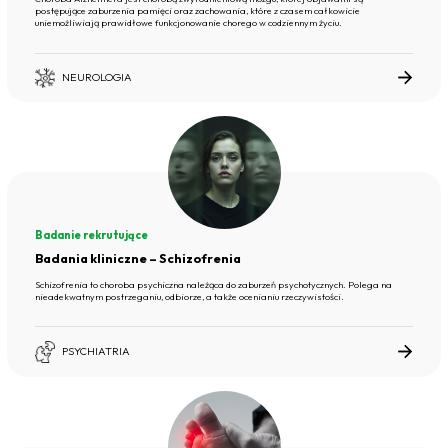
postępujące zaburzenia pamięci oraz zachowania, które z czasem całkowicie
uniemożliwiają prawidłowe funkcjonowanie chorego w codziennym życiu.
NEUROLOGIA
Badanie rekrutujące
Badania kliniczne – Schizofrenia
Schizofrenia to choroba psychiczna należąca do zaburzeń psychotycznych. Polega na
nieadekwatnym postrzeganiu, odbiorze, a także ocenianiu rzeczywistości.
PSYCHIATRIA