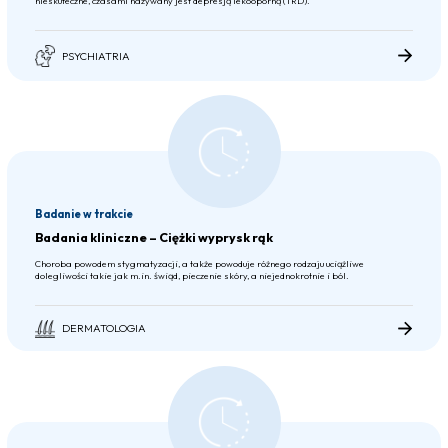
nieskuteczne, czasami nazywany jest depresją lekooporną (TRD).
PSYCHIATRIA
Badanie w trakcie
Badania kliniczne – Ciężki wyprysk rąk
Choroba powodem stygmatyzacji, a także powoduje różnego rodzaju uciążliwe
dolegliwości takie jak m.in. świąd, pieczenie skóry, a niejednokrotnie i ból.
DERMATOLOGIA