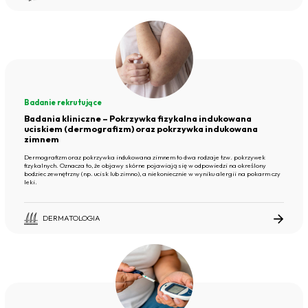
Badanie rekrutujące
Badania kliniczne – Pokrzywka fizykalna indukowana
uciskiem (dermografizm) oraz pokrzywka indukowana
zimnem
Dermografizm oraz pokrzywka indukowana zimnem to dwa rodzaje tzw. pokrzywek
fizykalnych. Oznacza to, że objawy skórne pojawiają się w odpowiedzi na określony
bodziec zewnętrzny (np. ucisk lub zimno), a niekoniecznie w wyniku alergii na pokarm czy
leki.
DERMATOLOGIA