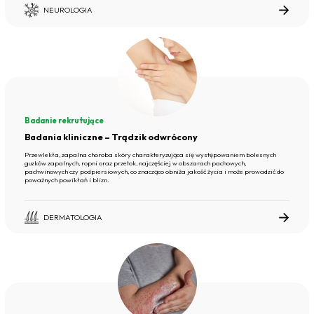
NEUROLOGIA
Badanie rekrutujące
Badania kliniczne – Trądzik odwrócony
Przewlekła, zapalna choroba skóry charakteryzująca się występowaniem bolesnych
guzków zapalnych, ropni oraz przetok, najczęściej w obszarach pachowych,
pachwinowych czy podpiersiowych, co znacząco obniża jakość życia i może prowadzić do
poważnych powikłań i blizn.
DERMATOLOGIA