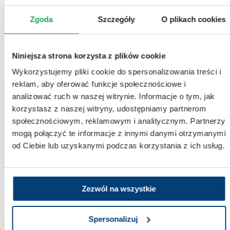
Zgoda
Szczegóły
O plikach cookies
DIABETOLOGIA I CHOROBY METABOLICZNE
Niniejsza strona korzysta z plików cookie
Wykorzystujemy pliki cookie do spersonalizowania treści i
reklam, aby oferować funkcje społecznościowe i
analizować ruch w naszej witrynie. Informacje o tym, jak
Badanie rekrutujące
korzystasz z naszej witryny, udostępniamy partnerom
Badania kliniczne – Bielactwo niesegmentalne
społecznościowym, reklamowym i analitycznym. Partnerzy
Bielactwo, znane również jako vitiligo, to przewlekła choroba skóry, charakteryzująca się
mogą połączyć te informacje z innymi danymi otrzymanymi
utratą pigmentu w skórze, co prowadzi do powstawania białych plam.
od Ciebie lub uzyskanymi podczas korzystania z ich usług.
DERMATOLOGIA
Zezwól na wszystkie
Spersonalizuj