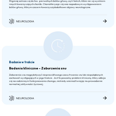
Migrenę zalicza się do tzw. pierwotnych bólów głowy, czyli takich, które nie są wynikiem
innych towarzyszących chorób. Charakteryzuje się ona napadowym występowaniem
bólów głowy, którym czasem towarzyszą dodatkowe objawy neurologiczne.
NEUROLOGIA
Badanie w trakcie
Badania kliniczne – Zaburzenia snu
Zaburzenia snu mogą dotyczyć nieprawidłowego czasu trwania snu lub niepożądanych
zachowań występujących w jego trakcie. Jest to poważny problem kliniczny, który odbija
się na codziennym funkcjonowaniu chorego, niekiedy uniemożliwiając mu prowadzenie
normalnej aktywności życiowej.
NEUROLOGIA