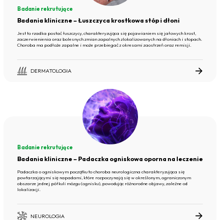
Badanie rekrutujące
Badania kliniczne – Łuszczyca krostkowa stóp i dłoni
Jest to rzadka postać łuszczycy, charakteryzująca się pojawianiem się jałowych krost,
zaczerwienienia oraz bolesnych zmian zapalnych zlokalizowanych na dłoniach i stopach.
Choroba ma podłoże zapalne i może przebiegać z okresami zaostrzeń oraz remisji.
DERMATOLOGIA
Badanie rekrutujące
Badania kliniczne – Padaczka ogniskowa oporna na leczenie
Padaczka o ogniskowym początku to choroba neurologiczna charakteryzująca się
powtarzającymi się napadami, które rozpoczynają się w określonym, ograniczonym
obszarze jednej półkuli mózgu (ognisku), powodując różnorodne objawy, zależne od
lokalizacji.
NEUROLOGIA