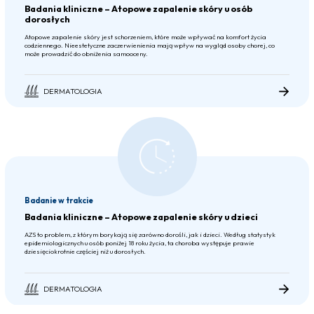
Badania kliniczne – Atopowe zapalenie skóry u osób
dorosłych
Atopowe zapalenie skóry jest schorzeniem, które może wpływać na komfort życia
codziennego. Nieestetyczne zaczerwienienia mają wpływ na wygląd osoby chorej, co
może prowadzić do obniżenia samooceny.
DERMATOLOGIA
Badanie w trakcie
Badania kliniczne – Atopowe zapalenie skóry u dzieci
AZS to problem, z którym borykają się zarówno dorośli, jak i dzieci. Według statystyk
epidemiologicznych u osób poniżej 18 roku życia, ta choroba występuje prawie
dziesięciokrotnie częściej niż u dorosłych.
DERMATOLOGIA