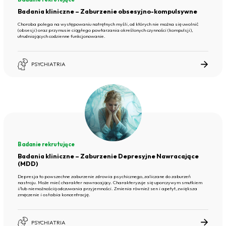
Badania kliniczne – Zaburzenie obsesyjno-kompulsywne
Choroba polega na występowaniu natrętnych myśli, od których nie można się uwolnić
(obsesji) oraz przymusie ciągłego powtarzania określonych czynności (kompulsji),
utrudniających codzienne funkcjonowanie.
PSYCHIATRIA
Badanie rekrutujące
Badania kliniczne – Zaburzenie Depresyjne Nawracające
(MDD)
Depresja to powszechne zaburzenie zdrowia psychicznego, zaliczane do zaburzeń
nastroju. Może mieć charakter nawracający. Charakteryzuje się uporczywym smutkiem
i/lub niemożnością odczuwania przyjemności. Zmienia również sen i apetyt, zwiększa
zmęczenie i osłabia koncentrację.
PSYCHIATRIA