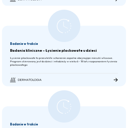
Badanie w trakcie
Badania kliniczne – Łysienie plackowate u dzieci
Łysienie plackowate to przewlekłe schorzenie zapalne obejmujące mieszki włosowe.
Program skierowany jest do dzieci i młodzieży w wieku 6 - 18 lat z rozpoznaniem łysienia
plackowatego
DERMATOLOGIA
Badanie w trakcie