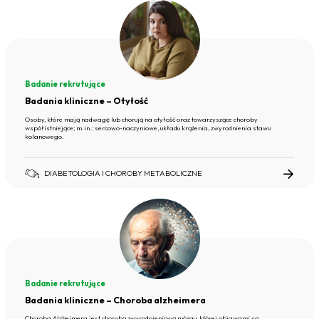
Badanie rekrutujące
Badania kliniczne – Otyłość
Osoby, które mają nadwagę lub chorują na otyłość oraz towarzyszące choroby
współistniejące; m.in.: sercowo-naczyniowe, układu krążenia, zwyrodnienia stawu
kolanowego.
DIABETOLOGIA I CHOROBY METABOLICZNE
Badanie rekrutujące
Badania kliniczne – Choroba alzheimera
Choroba Alzheimera jest chorobą zwyrodnieniową mózgu, której objawami są