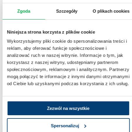
Zgoda
Szczegóły
O plikach cookies
DIABETOLOGIA I CHOROBY METABOLICZNE
Niniejsza strona korzysta z plików cookie
Wykorzystujemy pliki cookie do spersonalizowania treści i
reklam, aby oferować funkcje społecznościowe i
analizować ruch w naszej witrynie. Informacje o tym, jak
Badanie rekrutujące
korzystasz z naszej witryny, udostępniamy partnerom
Badania kliniczne – Bielactwo niesegmentalne
społecznościowym, reklamowym i analitycznym. Partnerzy
Bielactwo, znane również jako vitiligo, to przewlekła choroba skóry, charakteryzująca się
mogą połączyć te informacje z innymi danymi otrzymanymi
utratą pigmentu w skórze, co prowadzi do powstawania białych plam.
od Ciebie lub uzyskanymi podczas korzystania z ich usług.
DERMATOLOGIA
Zezwól na wszystkie
Spersonalizuj