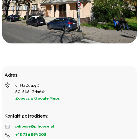
Adres:
ul. Na Zaspę 3,
80-546, Gdańsk
Zobacz w Google Maps
Kontakt z ośrodkiem:
pihouse@pihouse.pl
+48 786 894 203