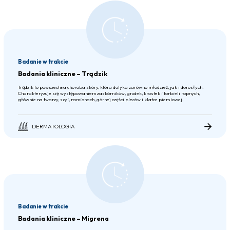
Badanie w trakcie
Badania kliniczne – Trądzik
Trądzik to powszechna choroba skóry, która dotyka zarówno młodzież, jak i dorosłych.
Charakteryzuje się występowaniem zaskórników, grudek, krostek i torbieli ropnych,
głównie na twarzy, szyi, ramionach, górnej części pleców i klatce piersiowej.
DERMATOLOGIA
Badanie w trakcie
Badania kliniczne – Migrena