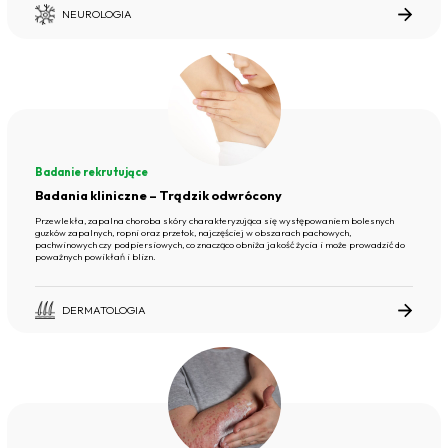
NEUROLOGIA
Badanie rekrutujące
Badania kliniczne – Trądzik odwrócony
Przewlekła, zapalna choroba skóry charakteryzująca się występowaniem bolesnych
guzków zapalnych, ropni oraz przetok, najczęściej w obszarach pachowych,
pachwinowych czy podpiersiowych, co znacząco obniża jakość życia i może prowadzić do
poważnych powikłań i blizn.
DERMATOLOGIA