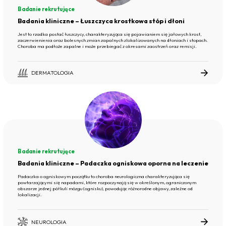
Badanie rekrutujące
Badania kliniczne – Łuszczyca krostkowa stóp i dłoni
Jest to rzadka postać łuszczycy, charakteryzująca się pojawianiem się jałowych krost,
zaczerwienienia oraz bolesnych zmian zapalnych zlokalizowanych na dłoniach i stopach.
Choroba ma podłoże zapalne i może przebiegać z okresami zaostrzeń oraz remisji.
DERMATOLOGIA
Badanie rekrutujące
Badania kliniczne – Padaczka ogniskowa oporna na leczenie
Padaczka o ogniskowym początku to choroba neurologiczna charakteryzująca się
powtarzającymi się napadami, które rozpoczynają się w określonym, ograniczonym
obszarze jednej półkuli mózgu (ognisku), powodując różnorodne objawy, zależne od
lokalizacji.
NEUROLOGIA