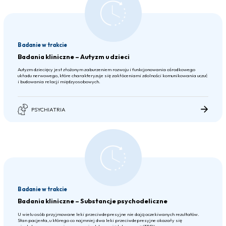
Badanie w trakcie
Badania kliniczne – Autyzm u dzieci
Autyzm dziecięcy jest złożonym zaburzeniem rozwoju i funkcjonowania ośrodkowego
układu nerwowego, które charakteryzuje się zakłóceniami zdolności komunikowania uczuć
i budowania relacji międzyosobowych.
PSYCHIATRIA
Badanie w trakcie
Badania kliniczne – Substancje psychodeliczne
U wielu osób przyjmowane leki przeciwdepresyjne nie dają oczekiwanych rezultatów.
Stan pacjenta, u którego co najmniej dwa leki przeciwdepresyjne okazały się