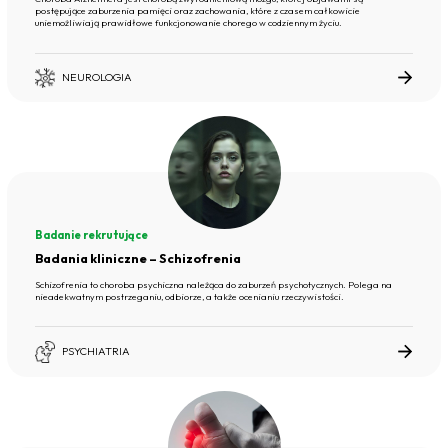
postępujące zaburzenia pamięci oraz zachowania, które z czasem całkowicie
uniemożliwiają prawidłowe funkcjonowanie chorego w codziennym życiu.
NEUROLOGIA
Badanie rekrutujące
Badania kliniczne – Schizofrenia
Schizofrenia to choroba psychiczna należąca do zaburzeń psychotycznych. Polega na
nieadekwatnym postrzeganiu, odbiorze, a także ocenianiu rzeczywistości.
PSYCHIATRIA