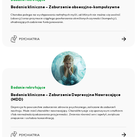
Badania kliniczne – Zaburzenie obsesyjno-kompulsywne
Choroba polega na występowaniu natrętnych myśli, od których nie można się uwolnić
(obsesji) oraz przymusie ciągłego powtarzania określonych czynności (kompulsji),
utrudniających codzienne funkcjonowanie.
PSYCHIATRIA
Badanie rekrutujące
Badania kliniczne – Zaburzenie Depresyjne Nawracające
(MDD)
Depresja to powszechne zaburzenie zdrowia psychicznego, zaliczane do zaburzeń
nastroju. Może mieć charakter nawracający. Charakteryzuje się uporczywym smutkiem
i/lub niemożnością odczuwania przyjemności. Zmienia również sen i apetyt, zwiększa
zmęczenie i osłabia koncentrację.
PSYCHIATRIA