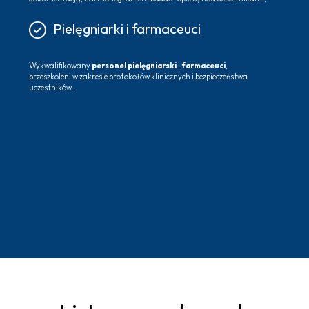
Pielęgniarki i farmaceuci
Wykwalifikowany
personel pielęgniarski
i
farmaceuci
,
przeszkoleni w zakresie protokołów klinicznych i bezpieczeństwa
uczestników.