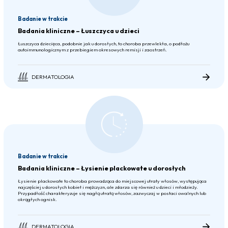
Badanie w trakcie
Badania kliniczne – Łuszczyca u dzieci
Łuszczyca dziecięca, podobnie jak u dorosłych, to choroba przewlekła, o podłożu
autoimmunologicznym z przebiegiem okresowych remisji i zaostrzeń.
DERMATOLOGIA
Badanie w trakcie
Badania kliniczne – Łysienie plackowate u dorosłych
Łysienie plackowate to choroba prowadząca do miejscowej utraty włosów, występująca
najczęściej u dorosłych kobiet i mężczyzn, ale zdarza się również u dzieci i młodzieży.
Przypadłość charakteryzuje się nagłą utratą włosów, zazwyczaj w postaci owalnych lub
okrągłych ognisk.
DERMATOLOGIA