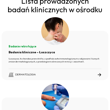
Lista prowadzonych
badań klinicznych w ośrodku
Badanie rekrutujące
Badania kliniczne – Łuszczyca
Łuszczyca, to choroba przewlekła, o podłożu autoimmunologicznym z objawami licznych
zmian dermatologicznych, z przebiegiem okresowych remisji i zaostrzeń.
DERMATOLOGIA