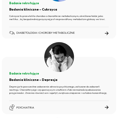
Badanie rekrutujące
Badania kliniczne – Cukrzyca
Cukrzyca to przewlekła choroba o charakterze metabolicznym, określana także jako
mellitus. Jej bezpośrednią przyczyną jest nieprawidłowy metabolizm glukozy we krwi.
DIABETOLOGIA I CHOROBY METABOLICZNE
Badanie rekrutujące
Badania kliniczne – Depresja
Depresja to powszechne zaburzenie zdrowia psychicznego, zaliczane do zaburzeń
nastroju. Charakteryzuje się uporczywym smutkiem i/lub niemożnością odczuwania
przyjemności. Zmienia również sen i apetyt, zwiększa zmęczenie i osłabia koncentrację.
PSYCHIATRIA