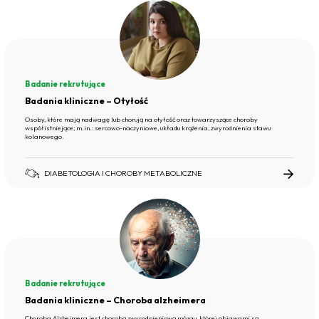
Badanie rekrutujące
Badania kliniczne – Otyłość
Osoby, które mają nadwagę lub chorują na otyłość oraz towarzyszące choroby
współistniejące; m.in.: sercowo-naczyniowe, układu krążenia, zwyrodnienia stawu
kolanowego.
DIABETOLOGIA I CHOROBY METABOLICZNE
Badanie rekrutujące
Badania kliniczne – Choroba alzheimera
Choroba Alzheimera jest chorobą zwyrodnieniową mózgu, której objawami są