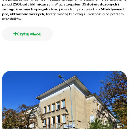
ponad
250 badań klinicznych
. Wraz z zespołem
35 doświadczonych i
zaangażowanych specjalistów
, prowadzimy rocznie około
60 aktywnych
projektów badawczych
, łącząc wiedzę kliniczną z uważnością na potrzeby
uczestników.
Czytaj więcej