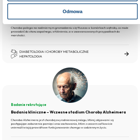
Badanie rekrutujące
Odmowa
Badania kliniczne – Stłuszczeniowa choroba wątroby
związana z zaburzeniami metabolicznymi
Choroba polega na nadmiernym gromadzeniu się tłuszczu w komórkach wątroby, co może
prowadzić do stanu zapalnego, włóknienia, a w zaawansowanych przypadkach do
marskości.
DIABETOLOGIA I CHOROBY METABOLICZNE
HEPATOLOGIA
Badanie rekrutujące
Badania kliniczne – Wczesne stadium Choroby Alzheimera
Choroba Alzheimera jest chorobą zwyrodnieniową mózgu, której objawami są
postępujące zaburzenia pamięci oraz zachowania, które z czasem całkowicie
uniemożliwiają prawidłowe funkcjonowanie chorego w codziennym życiu.