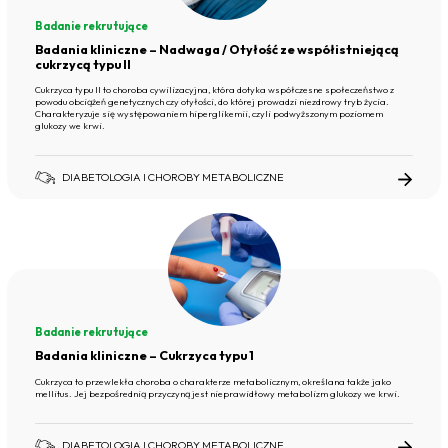
Badanie rekrutujące
Badania kliniczne – Nadwaga / Otyłość ze współistniejącą
cukrzycą typu II
Cukrzyca typu II to choroba cywilizacyjna, która dotyka współczesne społeczeństwo z
powodu obciążeń genetycznych czy otyłości, do której prowadzi niezdrowy tryb życia.
Charakteryzuje się występowaniem hiperglikemii, czyli podwyższonym poziomem
glukozy we krwi.
DIABETOLOGIA I CHOROBY METABOLICZNE
Badanie rekrutujące
Badania kliniczne – Cukrzyca typu 1
Cukrzyca to przewlekła choroba o charakterze metabolicznym, określana także jako
mellitus. Jej bezpośrednią przyczyną jest nieprawidłowy metabolizm glukozy we krwi.
DIABETOLOGIA I CHOROBY METABOLICZNE