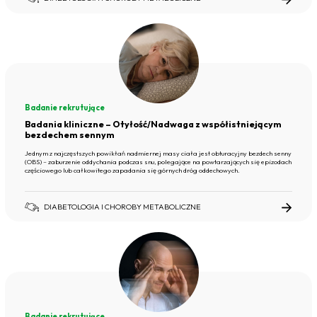
Badanie rekrutujące
Badania kliniczne – Otyłość/Nadwaga z współistniejącym
bezdechem sennym
Jednym z najczęstszych powikłań nadmiernej masy ciała jest obturacyjny bezdech senny
(OBS) – zaburzenie oddychania podczas snu, polegające na powtarzających się epizodach
częściowego lub całkowitego zapadania się górnych dróg oddechowych.
DIABETOLOGIA I CHOROBY METABOLICZNE
Badanie rekrutujące