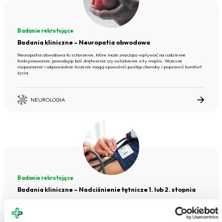
Badanie rekrutujące
Badania kliniczne – Neuropatia obwodowa
Neuropatia obwodowa to schorzenie, które może znacząco wpływać na codzienne
funkcjonowanie, powodując ból, drętwienie czy osłabienie siły mięśni. Wczesne
rozpoznanie i odpowiednie leczenie mogą spowolnić postęp choroby i poprawić komfort
życia.
NEUROLOGIA
Badanie rekrutujące
Badania kliniczne – Nadciśnienie tętnicze 1. lub 2. stopnia
Podwyższone ciśnienie krwi to częsty problem zdrowotny, który może przez długi czas nie
dawać objawów, a mimo to zwiększa ryzyko poważnych chorób serca, mózgu i nerek.
Wczesne wykrycie i odpowiednia kontrola nadciśnienia pozwalają znacznie zmniejszyć to
ryzyko.