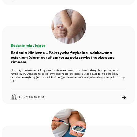
Badanie rekrutujące
Badania kliniczne – Pokrzywka fizykalna indukowana
uciskiem (dermografizm) oraz pokrzywka indukowana
zimnem
Dermografizm oraz pokrzywka indukowana zimnem to dwa rodzaje tzw. pokrzywek
fizykalnych. Oznacza to, że objawy skórne pojawiają się w odpowiedzi na określony
bodziec zewnętrzny (np. ucisk lub zimno), a niekoniecznie w wyniku alergii na pokarm czy
leki.
DERMATOLOGIA