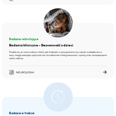
Badanie rekrutujące
Badania kliniczne – Bezsenność u dzieci
Problemy ze snem u dzieci, takie jak trudności z zasypianiem czy częste wybudzenia w
nocy, mogą znacząco wpływać na ich codzienne funkcjonowanie, rozwój oraz samopoczucie
całej rodziny.
NEUROLOGIA
Badanie w trakcie