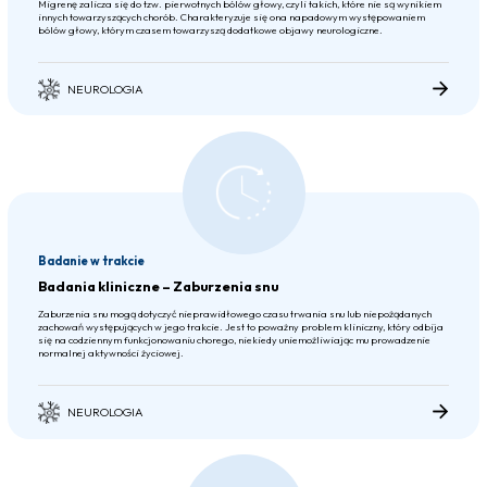
Migrenę zalicza się do tzw. pierwotnych bólów głowy, czyli takich, które nie są wynikiem
innych towarzyszących chorób. Charakteryzuje się ona napadowym występowaniem
bólów głowy, którym czasem towarzyszą dodatkowe objawy neurologiczne.
NEUROLOGIA
Badanie w trakcie
Badania kliniczne – Zaburzenia snu
Zaburzenia snu mogą dotyczyć nieprawidłowego czasu trwania snu lub niepożądanych
zachowań występujących w jego trakcie. Jest to poważny problem kliniczny, który odbija
się na codziennym funkcjonowaniu chorego, niekiedy uniemożliwiając mu prowadzenie
normalnej aktywności życiowej.
NEUROLOGIA