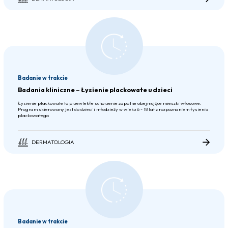
Badanie w trakcie
Badania kliniczne – Łysienie plackowate u dzieci
Łysienie plackowate to przewlekłe schorzenie zapalne obejmujące mieszki włosowe.
Program skierowany jest do dzieci i młodzieży w wieku 6 - 18 lat z rozpoznaniem łysienia
plackowatego
DERMATOLOGIA
Badanie w trakcie