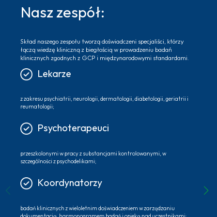
Nasz zespół:
Skład naszego zespołu tworzą doświadczeni specjaliści, którzy
łączą wiedzę kliniczną z biegłością w prowadzeniu badań
klinicznych zgodnych z GCP i międzynarodowymi standardami.
Lekarze
z zakresu psychiatrii, neurologii, dermatologii, diabetologii, geriatrii i
reumatologii;
Psychoterapeuci
przeszkolonymi w pracy z substancjami kontrolowanymi, w
szczególności z psychodelikami;
Koordynatorzy
badań klinicznych z wieloletnim doświadczeniem w zarządzaniu
dokumentacją, harmonogramem badań i opieką nad uczestnikami;