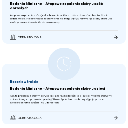
Badania kliniczne – Atopowe zapalenie skóry u osób
dorosłych
Atopowe zapalenie skóry jest schorzeniem, które może wpływać na komfort życia
codziennego. Nieestetyczne zaczerwienienia mają wpływ na wygląd osoby chorej, co
może prowadzić do obniżenia samooceny.
DERMATOLOGIA
Badanie w trakcie
Badania kliniczne – Atopowe zapalenie skóry u dzieci
AZS to problem, z którym borykają się zarówno dorośli, jak i dzieci. Według statystyk
epidemiologicznych u osób poniżej 18 roku życia, ta choroba występuje prawie
dziesięciokrotnie częściej niż u dorosłych.
DERMATOLOGIA