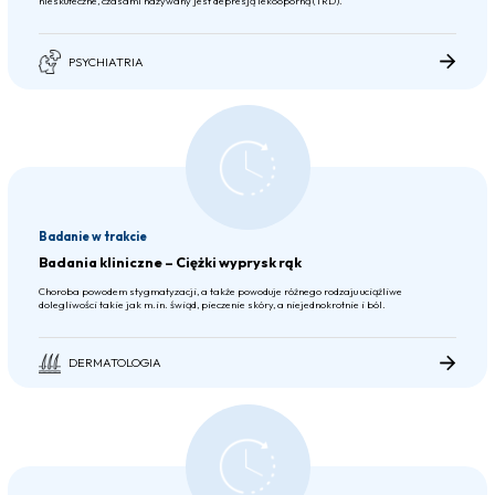
nieskuteczne, czasami nazywany jest depresją lekooporną (TRD).
PSYCHIATRIA
Badanie w trakcie
Badania kliniczne – Ciężki wyprysk rąk
Choroba powodem stygmatyzacji, a także powoduje różnego rodzaju uciążliwe
dolegliwości takie jak m.in. świąd, pieczenie skóry, a niejednokrotnie i ból.
DERMATOLOGIA