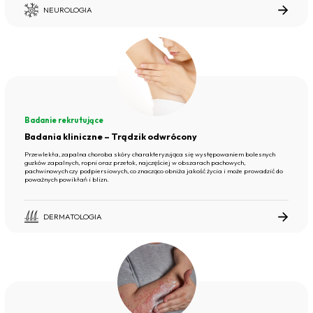
NEUROLOGIA
Badanie rekrutujące
Badania kliniczne – Trądzik odwrócony
Przewlekła, zapalna choroba skóry charakteryzująca się występowaniem bolesnych
guzków zapalnych, ropni oraz przetok, najczęściej w obszarach pachowych,
pachwinowych czy podpiersiowych, co znacząco obniża jakość życia i może prowadzić do
poważnych powikłań i blizn.
DERMATOLOGIA