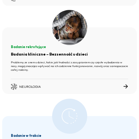
Badanie rekrutujące
Badania kliniczne – Bezsenność u dzieci
Problemy ze snem u dzieci, takie jak trudności z zasypianiem czy częste wybudzenia w
nocy, mogą znacząco wpływać na ich codzienne funkcjonowanie, rozwój oraz samopoczucie
całej rodziny.
NEUROLOGIA
Badanie w trakcie