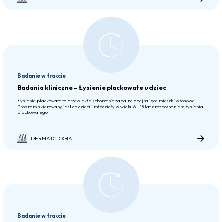
Badanie w trakcie
Badania kliniczne – Łysienie plackowate u dzieci
Łysienie plackowate to przewlekłe schorzenie zapalne obejmujące mieszki włosowe.
Program skierowany jest do dzieci i młodzieży w wieku 6 - 18 lat z rozpoznaniem łysienia
plackowatego
DERMATOLOGIA
Badanie w trakcie