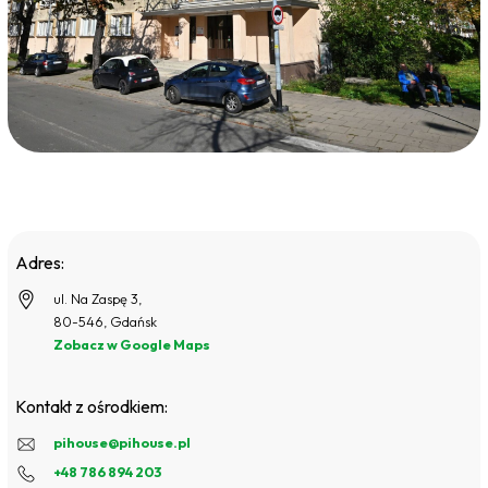
Adres:
ul. Na Zaspę 3,
80-546, Gdańsk
Zobacz w Google Maps
Kontakt z ośrodkiem:
pihouse@pihouse.pl
+48 786 894 203