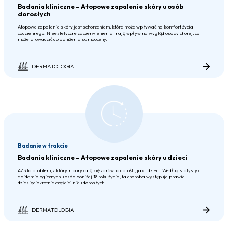
Badania kliniczne – Atopowe zapalenie skóry u osób
dorosłych
Atopowe zapalenie skóry jest schorzeniem, które może wpływać na komfort życia
codziennego. Nieestetyczne zaczerwienienia mają wpływ na wygląd osoby chorej, co
może prowadzić do obniżenia samooceny.
DERMATOLOGIA
Badanie w trakcie
Badania kliniczne – Atopowe zapalenie skóry u dzieci
AZS to problem, z którym borykają się zarówno dorośli, jak i dzieci. Według statystyk
epidemiologicznych u osób poniżej 18 roku życia, ta choroba występuje prawie
dziesięciokrotnie częściej niż u dorosłych.
DERMATOLOGIA