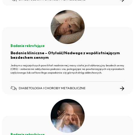
Badanie rekrutujące
Badania kliniczne – Otyłość/Nadwaga z współistniejącym
bezdechem sennym
Jednym z najczęstszych powikłań nadmiernej masy ciała jest obturacyjny bezdech senny
(OBS) – zaburzenie oddychania podczas snu, polegające na powtarzających się epizodach
częściowego lub całkowitego zapadania się górnych dróg oddechowych.
DIABETOLOGIA I CHOROBY METABOLICZNE
Badanie rekrutujące