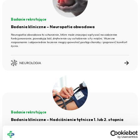
Badanie rekrutujące
Badania kliniczne – Neuropatia obwodowa
Neuropatia obwodowa to schorzenie, które może znacząco wpływać na codzienne
funkcjonowanie, powodując ból, drętwienie czy osłabienie siły mięśni. Wczesne
rozpoznanie i odpowiednie leczenie mogą spowolnić postęp choroby i poprawić komfort
życia.
NEUROLOGIA
Badanie rekrutujące
Badania kliniczne – Nadciśnienie tętnicze 1. lub 2. stopnia
Podwyższone ciśnienie krwi to częsty problem zdrowotny, który może przez długi czas nie
dawać objawów, a mimo to zwiększa ryzyko poważnych chorób serca, mózgu i nerek.
Wczesne wykrycie i odpowiednia kontrola nadciśnienia pozwalają znacznie zmniejszyć to
ryzyko.