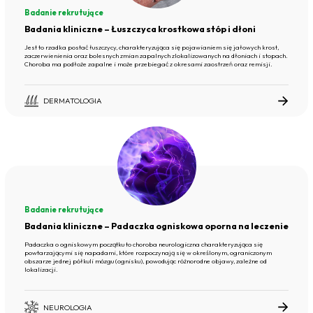
Badanie rekrutujące
Badania kliniczne – Łuszczyca krostkowa stóp i dłoni
Jest to rzadka postać łuszczycy, charakteryzująca się pojawianiem się jałowych krost,
zaczerwienienia oraz bolesnych zmian zapalnych zlokalizowanych na dłoniach i stopach.
Choroba ma podłoże zapalne i może przebiegać z okresami zaostrzeń oraz remisji.
DERMATOLOGIA
Badanie rekrutujące
Badania kliniczne – Padaczka ogniskowa oporna na leczenie
Padaczka o ogniskowym początku to choroba neurologiczna charakteryzująca się
powtarzającymi się napadami, które rozpoczynają się w określonym, ograniczonym
obszarze jednej półkuli mózgu (ognisku), powodując różnorodne objawy, zależne od
lokalizacji.
NEUROLOGIA