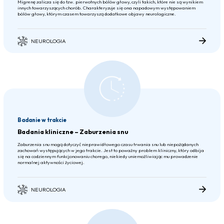
Migrenę zalicza się do tzw. pierwotnych bólów głowy, czyli takich, które nie są wynikiem
innych towarzyszących chorób. Charakteryzuje się ona napadowym występowaniem
bólów głowy, którym czasem towarzyszą dodatkowe objawy neurologiczne.
NEUROLOGIA
Badanie w trakcie
Badania kliniczne – Zaburzenia snu
Zaburzenia snu mogą dotyczyć nieprawidłowego czasu trwania snu lub niepożądanych
zachowań występujących w jego trakcie. Jest to poważny problem kliniczny, który odbija
się na codziennym funkcjonowaniu chorego, niekiedy uniemożliwiając mu prowadzenie
normalnej aktywności życiowej.
NEUROLOGIA