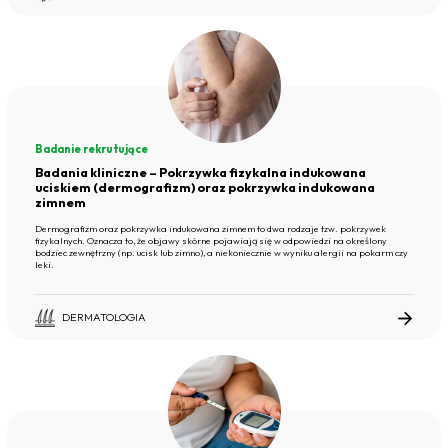
Badanie rekrutujące
Badania kliniczne – Pokrzywka fizykalna indukowana
uciskiem (dermografizm) oraz pokrzywka indukowana
zimnem
Dermografizm oraz pokrzywka indukowana zimnem to dwa rodzaje tzw. pokrzywek
fizykalnych. Oznacza to, że objawy skórne pojawiają się w odpowiedzi na określony
bodziec zewnętrzny (np. ucisk lub zimno), a niekoniecznie w wyniku alergii na pokarm czy
leki.
DERMATOLOGIA