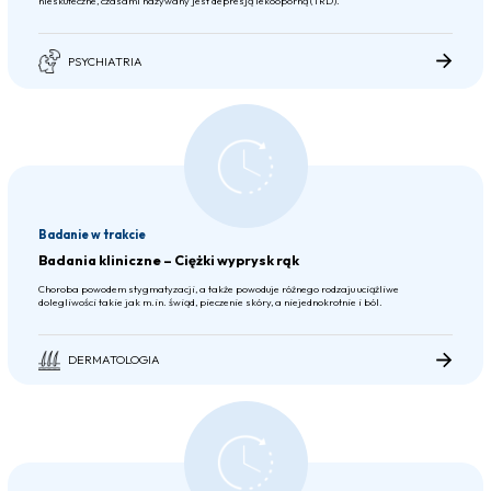
nieskuteczne, czasami nazywany jest depresją lekooporną (TRD).
PSYCHIATRIA
Badanie w trakcie
Badania kliniczne – Ciężki wyprysk rąk
Choroba powodem stygmatyzacji, a także powoduje różnego rodzaju uciążliwe
dolegliwości takie jak m.in. świąd, pieczenie skóry, a niejednokrotnie i ból.
DERMATOLOGIA