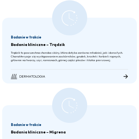
Badanie w trakcie
Badania kliniczne – Trądzik
Trądzik to powszechna choroba skóry, która dotyka zarówno młodzież, jak i dorosłych.
Charakteryzuje się występowaniem zaskórników, grudek, krostek i torbieli ropnych,
głównie na twarzy, szyi, ramionach, górnej części pleców i klatce piersiowej.
DERMATOLOGIA
Badanie w trakcie
Badania kliniczne – Migrena