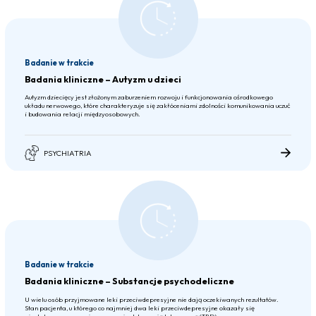
Badanie w trakcie
Badania kliniczne – Autyzm u dzieci
Autyzm dziecięcy jest złożonym zaburzeniem rozwoju i funkcjonowania ośrodkowego
układu nerwowego, które charakteryzuje się zakłóceniami zdolności komunikowania uczuć
i budowania relacji międzyosobowych.
PSYCHIATRIA
Badanie w trakcie
Badania kliniczne – Substancje psychodeliczne
U wielu osób przyjmowane leki przeciwdepresyjne nie dają oczekiwanych rezultatów.
Stan pacjenta, u którego co najmniej dwa leki przeciwdepresyjne okazały się