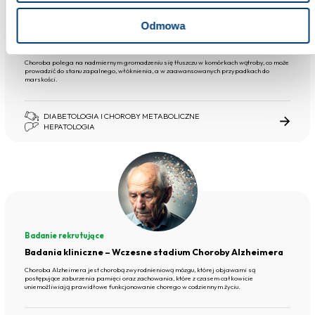
Badanie rekrutujące
Odmowa
Badania kliniczne – Stłuszczeniowa choroba wątroby
związana z zaburzeniami metabolicznymi
Choroba polega na nadmiernym gromadzeniu się tłuszczu w komórkach wątroby, co może
prowadzić do stanu zapalnego, włóknienia, a w zaawansowanych przypadkach do
marskości.
DIABETOLOGIA I CHOROBY METABOLICZNE
HEPATOLOGIA
Badanie rekrutujące
Badania kliniczne – Wczesne stadium Choroby Alzheimera
Choroba Alzheimera jest chorobą zwyrodnieniową mózgu, której objawami są
postępujące zaburzenia pamięci oraz zachowania, które z czasem całkowicie
uniemożliwiają prawidłowe funkcjonowanie chorego w codziennym życiu.