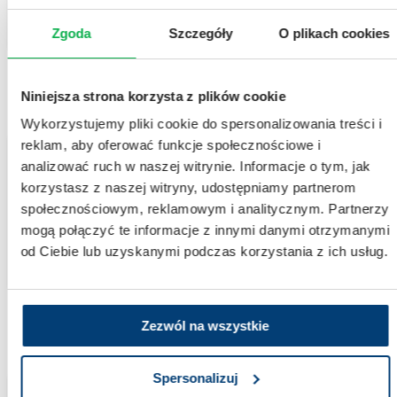
Zgoda
Szczegóły
O plikach cookies
DIABETOLOGIA I CHOROBY METABOLICZNE
Niniejsza strona korzysta z plików cookie
Wykorzystujemy pliki cookie do spersonalizowania treści i
reklam, aby oferować funkcje społecznościowe i
analizować ruch w naszej witrynie. Informacje o tym, jak
Badanie rekrutujące
korzystasz z naszej witryny, udostępniamy partnerom
Badania kliniczne – Bielactwo niesegmentalne
społecznościowym, reklamowym i analitycznym. Partnerzy
Bielactwo, znane również jako vitiligo, to przewlekła choroba skóry, charakteryzująca się
mogą połączyć te informacje z innymi danymi otrzymanymi
utratą pigmentu w skórze, co prowadzi do powstawania białych plam.
od Ciebie lub uzyskanymi podczas korzystania z ich usług.
DERMATOLOGIA
Zezwól na wszystkie
Spersonalizuj