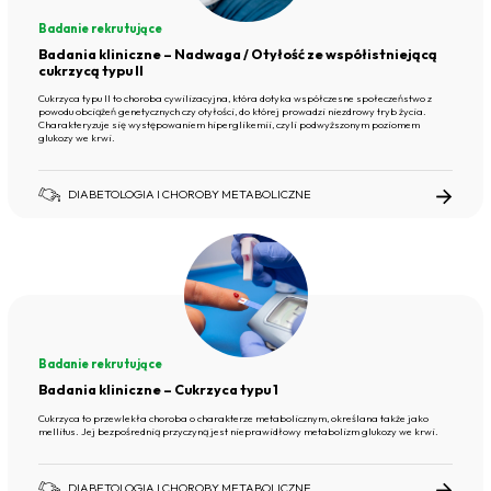
Badanie rekrutujące
Badania kliniczne – Nadwaga / Otyłość ze współistniejącą
cukrzycą typu II
Cukrzyca typu II to choroba cywilizacyjna, która dotyka współczesne społeczeństwo z
powodu obciążeń genetycznych czy otyłości, do której prowadzi niezdrowy tryb życia.
Charakteryzuje się występowaniem hiperglikemii, czyli podwyższonym poziomem
glukozy we krwi.
DIABETOLOGIA I CHOROBY METABOLICZNE
Badanie rekrutujące
Badania kliniczne – Cukrzyca typu 1
Cukrzyca to przewlekła choroba o charakterze metabolicznym, określana także jako
mellitus. Jej bezpośrednią przyczyną jest nieprawidłowy metabolizm glukozy we krwi.
DIABETOLOGIA I CHOROBY METABOLICZNE