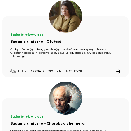
Badanie rekrutujące
Badania kliniczne – Otyłość
Osoby, które mają nadwagę lub chorują na otyłość oraz towarzyszące choroby
współistniejące; m.in.: sercowo-naczyniowe, układu krążenia, zwyrodnienia stawu
kolanowego.
DIABETOLOGIA I CHOROBY METABOLICZNE
Badanie rekrutujące
Badania kliniczne – Choroba alzheimera
Choroba Alzheimera jest chorobą zwyrodnieniową mózgu, której objawami są