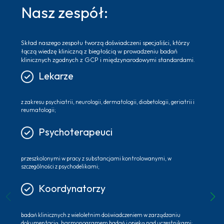
Nasz zespół:
Skład naszego zespołu tworzą doświadczeni specjaliści, którzy
łączą wiedzę kliniczną z biegłością w prowadzeniu badań
klinicznych zgodnych z GCP i międzynarodowymi standardami.
Lekarze
z zakresu psychiatrii, neurologii, dermatologii, diabetologii, geriatrii i
reumatologii;
Psychoterapeuci
przeszkolonymi w pracy z substancjami kontrolowanymi, w
szczególności z psychodelikami;
Koordynatorzy
badań klinicznych z wieloletnim doświadczeniem w zarządzaniu
dokumentacją, harmonogramem badań i opieką nad uczestnikami;