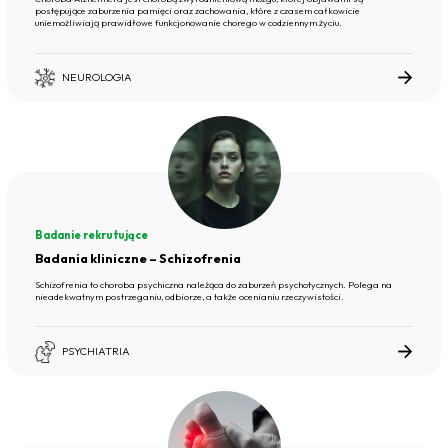
postępujące zaburzenia pamięci oraz zachowania, które z czasem całkowicie
uniemożliwiają prawidłowe funkcjonowanie chorego w codziennym życiu.
NEUROLOGIA
Badanie rekrutujące
Badania kliniczne – Schizofrenia
Schizofrenia to choroba psychiczna należąca do zaburzeń psychotycznych. Polega na
nieadekwatnym postrzeganiu, odbiorze, a także ocenianiu rzeczywistości.
PSYCHIATRIA