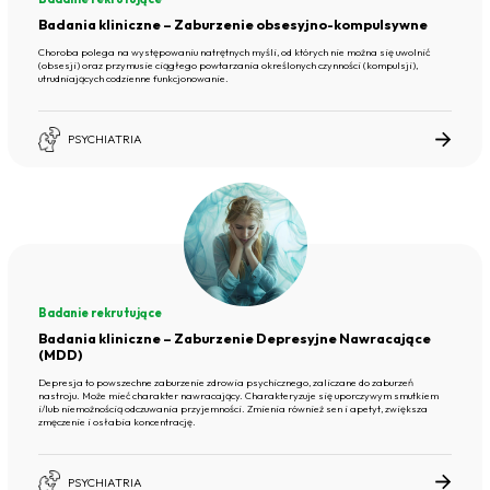
Badania kliniczne – Zaburzenie obsesyjno-kompulsywne
Choroba polega na występowaniu natrętnych myśli, od których nie można się uwolnić
(obsesji) oraz przymusie ciągłego powtarzania określonych czynności (kompulsji),
utrudniających codzienne funkcjonowanie.
PSYCHIATRIA
Badanie rekrutujące
Badania kliniczne – Zaburzenie Depresyjne Nawracające
(MDD)
Depresja to powszechne zaburzenie zdrowia psychicznego, zaliczane do zaburzeń
nastroju. Może mieć charakter nawracający. Charakteryzuje się uporczywym smutkiem
i/lub niemożnością odczuwania przyjemności. Zmienia również sen i apetyt, zwiększa
zmęczenie i osłabia koncentrację.
PSYCHIATRIA