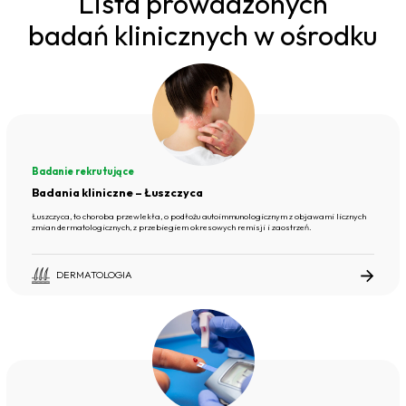
Lista prowadzonych
badań klinicznych w ośrodku
Badanie rekrutujące
Badania kliniczne – Łuszczyca
Łuszczyca, to choroba przewlekła, o podłożu autoimmunologicznym z objawami licznych
zmian dermatologicznych, z przebiegiem okresowych remisji i zaostrzeń.
DERMATOLOGIA