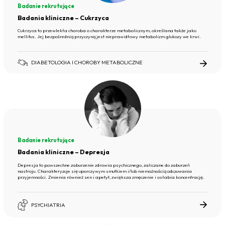
Badanie rekrutujące
Badania kliniczne – Cukrzyca
Cukrzyca to przewlekła choroba o charakterze metabolicznym, określana także jako
mellitus. Jej bezpośrednią przyczyną jest nieprawidłowy metabolizm glukozy we krwi.
DIABETOLOGIA I CHOROBY METABOLICZNE
Badanie rekrutujące
Badania kliniczne – Depresja
Depresja to powszechne zaburzenie zdrowia psychicznego, zaliczane do zaburzeń
nastroju. Charakteryzuje się uporczywym smutkiem i/lub niemożnością odczuwania
przyjemności. Zmienia również sen i apetyt, zwiększa zmęczenie i osłabia koncentrację.
PSYCHIATRIA