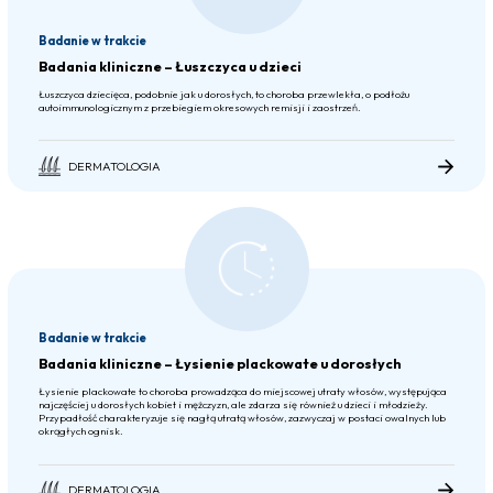
Badanie w trakcie
Badania kliniczne – Łuszczyca u dzieci
Łuszczyca dziecięca, podobnie jak u dorosłych, to choroba przewlekła, o podłożu
autoimmunologicznym z przebiegiem okresowych remisji i zaostrzeń.
DERMATOLOGIA
Badanie w trakcie
Badania kliniczne – Łysienie plackowate u dorosłych
Łysienie plackowate to choroba prowadząca do miejscowej utraty włosów, występująca
najczęściej u dorosłych kobiet i mężczyzn, ale zdarza się również u dzieci i młodzieży.
Przypadłość charakteryzuje się nagłą utratą włosów, zazwyczaj w postaci owalnych lub
okrągłych ognisk.
DERMATOLOGIA